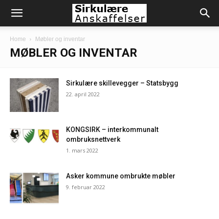
Home
Møbler og inventar
MØBLER OG INVENTAR
Sirkulære skillevegger – Statsbygg
22. april 2022
KONGSIRK – interkommunalt
ombruksnettverk
1. mars 2022
Asker kommune ombrukte møbler
9. februar 2022