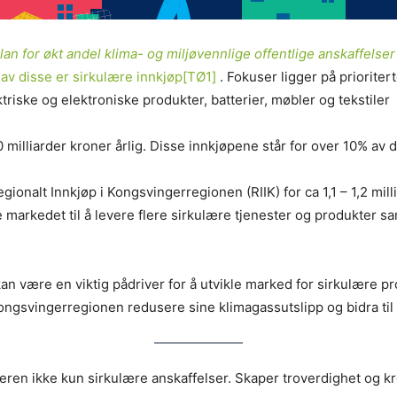
an for økt andel klima- og miljøvennlige offentlige anskaffelse
 av disse er sirkulære innkjøp
[TØ1]
. Fokuser ligger på priorite
triske og elektroniske produkter, batterier, møbler og tekstiler
0 milliarder kroner årlig. Disse innkjøpene står for over 10% a
alt Innkjøp i Kongsvingerregionen (RIIK) for ca 1,1 – 1,2 millia
 markedet til å levere flere sirkulære tjenester og produkter s
 kan være en viktig pådriver for å utvikle marked for sirkulære 
Kongsvingerregionen redusere sine klimagassutslipp og bidra til
deren ikke kun sirkulære anskaffelser. Skaper troverdighet og kre