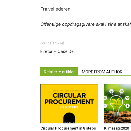
Fra veilederen:
Offentlige oppdragsgivere skal i sine anska
Forrige artikkel
Elretur – Case Dell
Relaterte artikler
MORE FROM AUTHOR
Circular Procurement in 8 steps
Klimasats2020