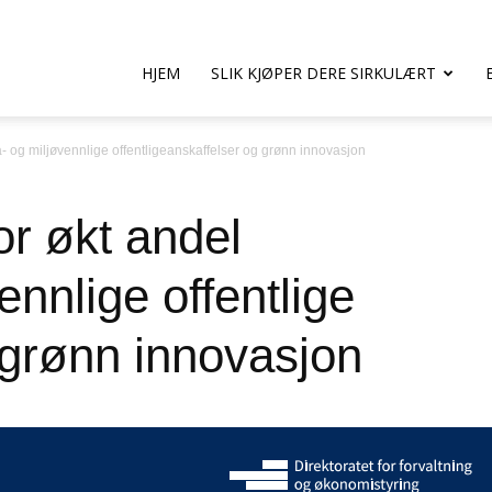
HJEM
SLIK KJØPER DERE SIRKULÆRT
- og miljøvennlige offentligeanskaffelser og grønn innovasjon
or økt andel
ennlige offentlige
 grønn innovasjon