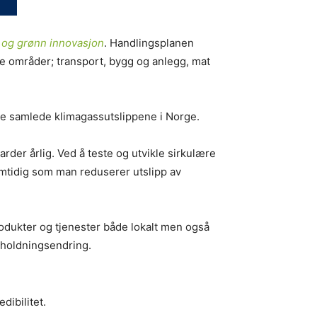
r og grønn innovasjon
. Handlingsplanen
rte områder; transport, bygg og anlegg, mat
v de samlede klimagassutslippene i Norge.
rder årlig. Ved å teste og utvikle sirkulære
amtidig som man reduserer utslipp av
produkter og tjenester både lokalt men også
 holdningsendring.
dibilitet.