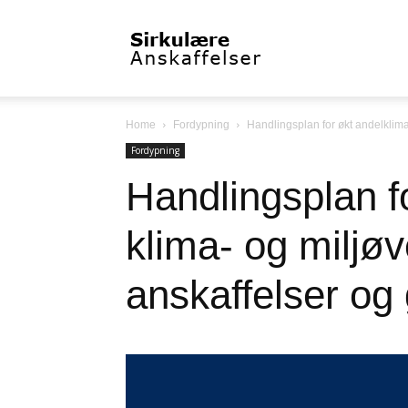
Sirkulæreanskaffelser
Home
Fordypning
Handlingsplan for økt andelklima
Fordypning
Handlingsplan f
klima- og miljøv
anskaffelser og