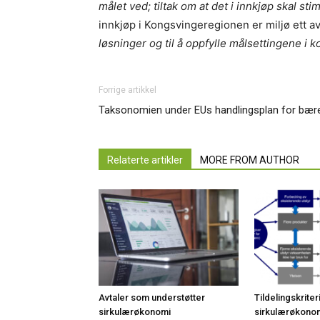
målet ved; tiltak om at det i innkjøp skal st
innkjøp i Kongsvingeregionen er miljø ett av
løsninger og til å oppfylle målsettingene 
Forrige artikkel
Taksonomien under EUs handlingsplan for bære
Relaterte artikler
MORE FROM AUTHOR
Avtaler som understøtter
Tildelingskrit
sirkulærøkonomi
sirkulærøkono