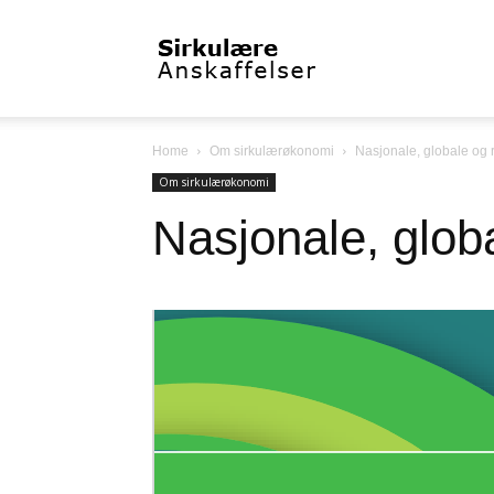
Sirkulæreanskaffelser
Home
Om sirkulærøkonomi
Nasjonale, globale og 
Om sirkulærøkonomi
Nasjonale, globa