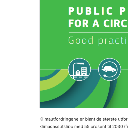
Klimautfordringene er blant de største utfor
klimagassutslipp med 55 prosent til 2030 (fr