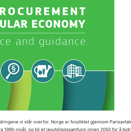
dringene vi står overfor. Norge er forpliktet gjennom Parisavtal
a 1990-nivå), og bli et lavutslippssamfunn innen 2050 for å bidra