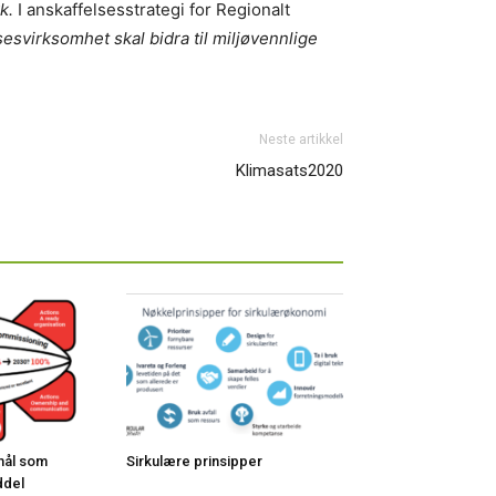
k.
I anskaffelsesstrategi for Regionalt
virksomhet skal bidra til miljøvennlige
Neste artikkel
Klimasats2020
 mål som
Sirkulære prinsipper
ddel