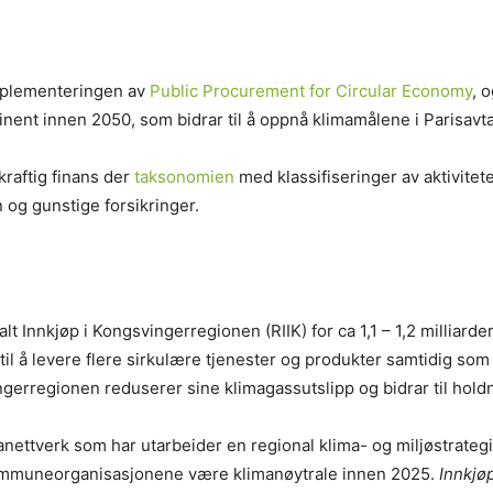
mplementeringen av
Public Procurement for Circular Economy
, 
tinent innen 2050, som bidrar til å oppnå klimamålene i Parisavt
raftig finans der
taksonomien
med klassifiseringer av aktivitet
 og gunstige forsikringer.
nnkjøp i Kongsvingerregionen (RIIK) for ca 1,1 – 1,2 milliarder
il å levere flere sirkulære tjenester og produkter samtidig som
ingerregionen reduserer sine klimagassutslipp og bidrar til hold
anettverk som har utarbeider en regional klima- og miljøstrateg
kommuneorganisasjonene være klimanøytrale innen 2025.
Innkjøp