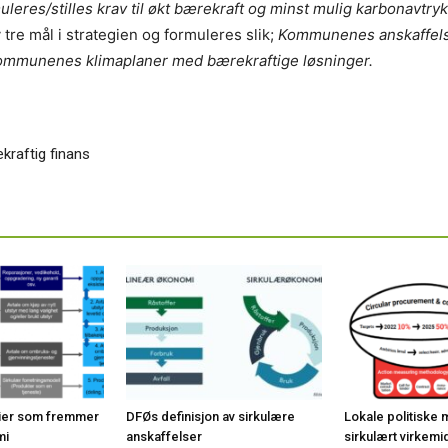
imuleres/stilles krav til økt bærekraft og minst mulig karbonavtryk
 tre mål i strategien og formuleres slik;
Kommunenes anskaffelses
i kommunenes klimaplaner med bærekraftige løsninger.
kraftig finans
erier som fremmer
DFØs definisjon av sirkulære
Lokale politiske
mi
anskaffelser
sirkulært virkemi